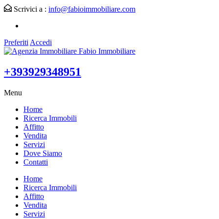
Scrivici a :
info@fabioimmobiliare.com
Preferiti
Accedi
+393929348951
Menu
Home
Ricerca Immobili
Affitto
Vendita
Servizi
Dove Siamo
Contatti
Home
Ricerca Immobili
Affitto
Vendita
Servizi