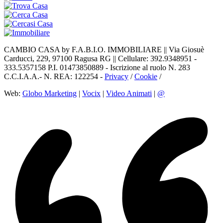
CAMBIO CASA by F.A.B.I.O. IMMOBILIARE || Via Giosuè
Carducci, 229, 97100 Ragusa RG || Cellulare: 392.9348951 -
333.5357158 P.I. 01473850889 - Iscrizione al ruolo N. 283
C.C.I.A.A.- N. REA: 122254 -
Privacy
/
Cookie
/
Web:
Globo Marketing
|
Vocix
|
Video Animati
|
@